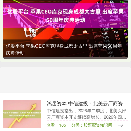
优股平台 苹果CEO库克现身成都太古里 出席苹果50周年
庆典活动
鸿岳资本 中信建投：北美云厂商资本开支继续高增长 关注算力超跌与高股息标的
中信建投指出，2026年二季度，北美头部
云厂商资本开支继续高增长。2026年四家
北美云厂商资本开支指引合计约为7200亿
查看：165
分类：股票配资知识网
—7450亿美元，反映北美云厂商仍在围