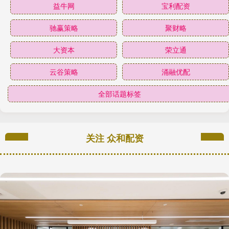
益牛网
宝利配资
驰赢策略
聚财略
大资本
荣立通
云谷策略
涌融优配
全部话题标签
关注 众和配资