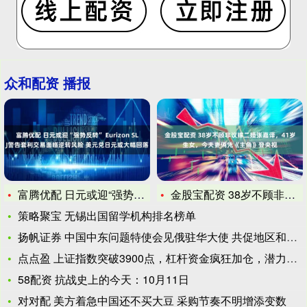
众和配资 播报
富腾优配 日元或迎“强势反转” Eurizon SLJ警告套
金股宝配资 38岁不顾非议嫁二婚张嘉译，41岁生女，今夫妻俩
策略聚宝 无锡出国留学机构排名榜单
扬帆证券 中国中东问题特使会见俄驻华大使 共促地区和平稳定
点点盈 上证指数突破3900点，杠杆资金疯狂加仓，潜力股爆发
58配资 抗战史上的今天：10月11日
对对配 美方着急中国还不买大豆 采购节奏不明增添变数