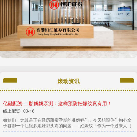
亿融配资 二胎妈妈亲测：这样预防妊娠纹真有用！
线上配资
姐
们
，
尤
其
是
正
在
经
历
甜
蜜
孕
期
的
准
妈
妈
们
，
今
天
想
跟
你
们
掏
心
窝
聊
聊
一
个
让
很
多
姐
妹
都
头
疼
的
问
题
—
—
妊
娠
纹
！
作
为
一
个
过
来
人
妹
子
（
03-18
滚动资讯
日照股票配资
03-06