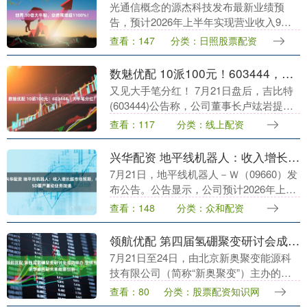
光通信概念的源杰科技发布最新业绩预
告，预计2026年上半年实现营业收入9亿
元至9.5亿元，较上年同期相比，增加
查看：147
分类：日照股票配资
339.13%至363.53%；归属于上市公司股
东....
数魅优配 10派100元！603444，大手笔分红！
又见大手笔分红！ 7月21日盘后，吉比特
(603444)公告称，公司董事长卢竑岩提议
制定2026年半年度利润分配方案，拟向全
查看：117
分类：线上配资
体股东每10股派发现金红利100元(....
兴华配资 地平线机器人：收入增长超市场预期，HSD量产驱动业务加速
7月21日，地平线机器人－Ｗ（09660）发
布公告。公告显示，公司预计2026年上半
年持续经营业务收入达19.3亿元至20.8亿
查看：148
分类：众和配资
元，同比增长24.8%—34.5....
领航优配 第四届氢硼聚变研讨会成功举办 全球专家学者共研未来能源创新
7月21日至24日，由北京新奥聚变能源科
技有限公司（简称“新奥聚变”）主办的第
四届氢硼聚变研讨会在河北廊坊召开。来
查看：80
分类：股票配资知识网
自11个国家50余家科研机构的上百位专家