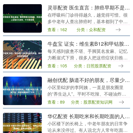
学者参....
灵菲配资 医生直言：肺癌早期不是胸痛，而是身上出现4大异常，千万别忽视
在呼吸科门诊待得越久，越觉得可惜。很
多中老年人查出肺癌时，基本都到了中晚
期，追问病史，大多都说自己从来没有胸
查看：162
分类：众和配资
痛过。 这也是大众最致命的养生误区：所
有人都默认，肺....
牛盘宝 证实：维生素B12和甲钴胺的真相，最好花点时间看看
每天感到疲惫不堪、手脚莫名发麻、记忆
力断崖式下滑，很多人把这些症状归咎于
工作压力大或年纪增长。 这种认知可能正
查看：105
分类：日照股票配资
在悄悄掩盖一个更为严峻的健康隐患——
体内维生素B1....
融创优配 肠道不好的朋友，尽量少吃这几样，坚持下去，你的肠道就好了大半
小区里62岁的李阿姨，一直是朋友圈里
的“养生达人”。平时不吃辣、不碰油炸，
三餐清淡规律，可偏偏常年被肠胃问题困
查看：89
分类：股票配资知识网
扰。 动不动就腹胀嗳气，有时候便秘好几
天，有时候又....
华亿配资 长期吃米和长期吃面的人，谁的心血管更健康？结果出乎意料
小区楼下的长椅上，中老年朋友的日常争
论从来没停过。有人说北方人常年吃面，