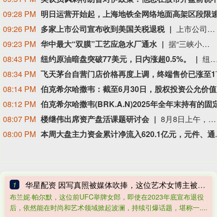
09:28 PM
09:26 PM
多家上市公司宣布收到美国关税退税
上市公司公告显示，自7月以来，多家公司宣布已经收到美国关税退税。根据美国最高法院今年2月裁定，《国际紧急经济权力法》不授权总统征收大规模关税。美国国际贸易法院随后下令海关办理相关退款。海关与边境保护局4月20日启动第一阶段退款工作，首批退款于5月11日前后发放。美国海关与边境保护局官员本月4日披露的信息显示，截至7月底，该部门已处理完毕约1000亿美元关税的退款流程并把相关信息提供给财政部用于付款。（中新社）
09:23 PM
华中最大“双膜”工艺应急水厂通水
据“三峡小微”公众号消息，8月8日，由三峡集团所属长江环保集团、武汉市水务集团等共同投资建设的华中地区规模最大的“双膜”工艺应急水厂——武汉梁子湖应急水厂并网通水，标志着武汉市江南区域正式构建起“一江一湖”双水源互为备援、灵活调度的供水新格局，为片区660万市民用水安全提供坚实保障。
08:43 PM
纽约原油暗盘突破77美元，日内涨超0.5%。
纽约原油暗盘突破77美元，日内涨超0.
08:34 PM
08:14 PM
伯克希尔
08:12 PM
08:07 PM
楼继伟出席资产盘活课题研讨会
8月8日上午，全球财富管理论坛在京召开“地方国有存量资产盘活进展、难点与策略”课题研讨会，楼继伟出席会议并做总结发言。楼继伟在发言中表示，盘活国有资产既是近期的当务之急，也是一项长期性的战略任务。当前我国GDP平减指数阶段性承压走低，财政维持紧平衡格局的压力持续攀升；我国税收结构以间接税为主体，税收收入增速显著弱于名义GDP增速，财政内生增收动能受限。叠加土地财政收入大幅收缩，地方隐性债务化解、长期限国债常态化发行带来的利息支出刚性上涨，收支两端压力持续凸显。综合多重现实约束来看，国有存量资产盘活并非短期应急手段，而是一项需要常态化、长效化推进的重点工作。（全球财富管理论坛）
08:00 PM
本周大盘主力资金累计净流入
华星配资 因写真照被媒体吹捧，这位艺术女博主被百万拳迷称为UFC传奇？
1
布兰妮·帕尔默，这位前UFC举牌女郎，即使在2023年底宣布退役
后，依然能在时尚和艺术领域掀起波澜，持续引爆话题，堪称一....