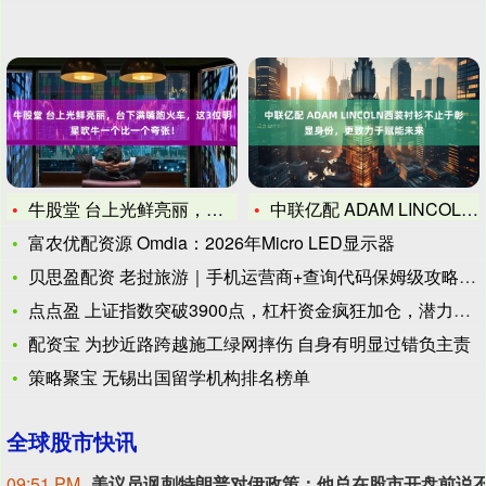
牛股堂 台上光鲜亮丽，台下满嘴跑火车，这3位明星吹牛一个比一
中联亿配 ADAM LINCOLN西装衬衫不止于彰显身份，更
富农优配资源 Omdia：2026年Micro LED显示器
贝思盈配资 老挝旅游｜手机运营商+查询代码保姆级攻略再也不慌
点点盈 上证指数突破3900点，杠杆资金疯狂加仓，潜力股爆发
配资宝 为抄近路跨越施工绿网摔伤 自身有明显过错负主责
策略聚宝 无锡出国留学机构排名榜单
全球股市快讯
09:51 PM