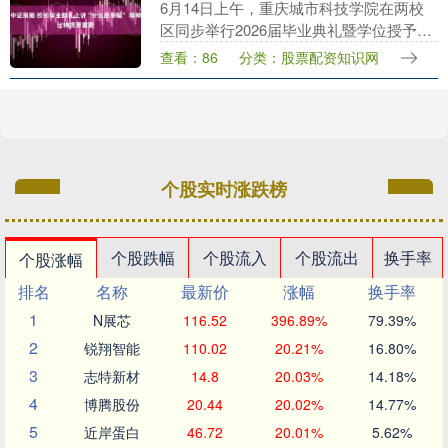
6月14日上午，重庆城市科技学院在两校
区同步举行2026届毕业典礼暨学位授予仪
式，13119名毕业生圆满完成学业。 典礼
查看：86
分类：股票配资知识网
上，校长黄宗明以《远离焦虑，拥抱快
乐》为....
个股实时涨跌榜
个股跌幅
个股流入
个股流出
换手率
个股涨幅
排名
名称
最新价
涨幅
换手率
1
N展芯
116.52
396.89%
79.39%
2
锐翔智能
110.02
20.21%
16.80%
3
志特新材
14.8
20.03%
14.18%
4
博腾股份
20.44
20.02%
14.77%
5
近岸蛋白
46.72
20.01%
5.62%