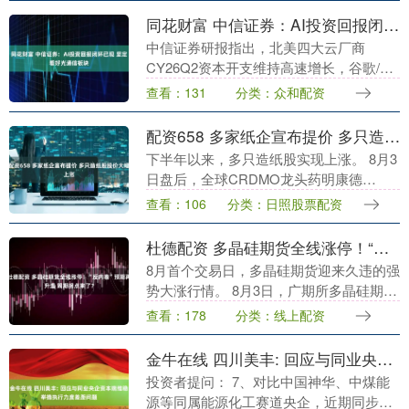
绕....
同花财富 中信证券：AI投资回报闭环已现 坚定看好光通信板块
中信证券研报指出，北美四大云厂商
CY26Q2资本开支维持高速增长，谷歌/亚
马逊等厂商进一步上修26全年指引，其中
查看：131
分类：众和配资
亚马逊AWS营收/营业利润率/Backlog均
超....
配资658 多家纸企宣布提价 多只造纸股股价大幅上涨
下半年以来，多只造纸股实现上涨。 8月3
日盘后，全球CRDMO龙头药明康德
（603259）发布2026年半年度报告。公司
查看：106
分类：日照股票配资
上半年实现营收288.97亿元，同比增长....
杜德配资 多晶硅期货全线涨停！“反内卷”预期再升温 周期拐点来了？
8月首个交易日，多晶硅期货迎来久违的强
势大涨行情。 8月3日，广期所多晶硅期货
早盘震荡走高，午后全线封涨停，主力合
查看：178
分类：线上配资
约收报35890元/吨，逼近3.6万元关口，
市....
金牛在线 四川美丰: 回应与同业央企资本端维稳举措执行力度差距问题
投资者提问： 7、对比中国神华、中煤能
源等同属能源化工赛道央企，近期同步落