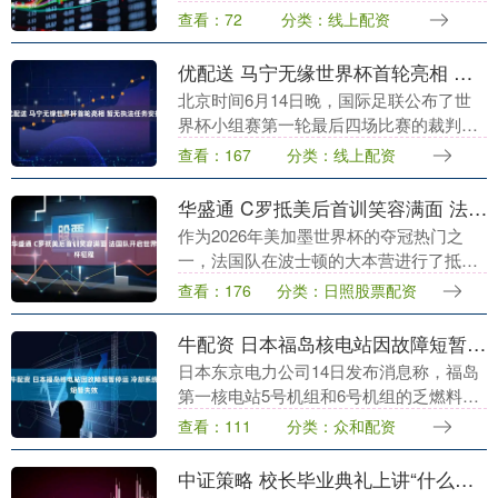
身体硬朗气色好；也有人说南方人顿顿吃
查看：72
分类：线上配资
米，饮食清淡更养人。 几乎所有中老年人
都有这样的固有....
优配送 马宁无缘世界杯首轮亮相 暂无执法任务安排
北京时间6月14日晚，国际足联公布了世
界杯小组赛第一轮最后四场比赛的裁判组
名单，中国裁判马宁未在其中。这表明在
查看：167
分类：线上配资
小组赛首轮，国际足联暂时没有为马宁安
排执法任务。 ....
华盛通 C罗抵美后首训笑容满面 法国队开启世界杯征程
作为2026年美加墨世界杯的夺冠热门之
一，法国队在波士顿的大本营进行了抵达
美国后的首次训练。姆巴佩、登贝莱、奥
查看：176
分类：日照股票配资
利塞等主力球员纷纷亮相。 法国队的大本
营设在距离波....
牛配资 日本福岛核电站因故障短暂停运 冷却系统短暂失效
日本东京电力公司14日发布消息称，福岛
第一核电站5号机组和6号机组的乏燃料池
在当地时间13日17时左右冷却系统发生故
查看：111
分类：众和配资
障，一度停止运行。经过调查，未发现设
备存在异....
中证策略 校长毕业典礼上讲“什么是幸福” 精神比物质更重要