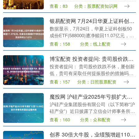
地回购+分红组合拳，四川美丰除了主业
查看：83
分类：股票配资知识网
降本之外，在资本端维稳举措明显滞后。
能否说明和同业....
银易配资网 7月24日华夏上证科创板50成份ETF(588000)遭净赎回11.07亿元, 位居当日股票ETF净流出排名2/1273
数据显示，7月24日，华夏上证科创板50
成份ETF(588000)遭净赎回11.07亿元，位
居当日股票ETF净流出排名2/1273。最新
查看：158
分类：线上配资
规模858.68亿元，前....
博宝配资 投资者提问: 贵司股价跌跌不休, 屡创新低, 贵司有采取任何提振股价的措施吗?
投资者提问： 贵司股价跌跌不休，屡创新
低，贵司有采取任何提振股价的措施吗？
董秘回答(豪鹏科技SZ001283)： 尊敬的投
查看：157
分类：日照股票配资
资者，您好！近期二级市场的股价受宏
观....
魔投网 沪硅产业2025年亏损扩大至15.08亿元 会计师事务所回应监管问询
沪硅产业集团股份有限公司（以下简称“沪
硅产业”）近日披露了立信会计师事务所
（特殊普通合伙）就其2025年年度报告信
查看：160
分类：众和配资
息披露监管问询函的回复。回复函详细解
释了公司连....
创界 30倍大牛股，业绩预增超1100%！